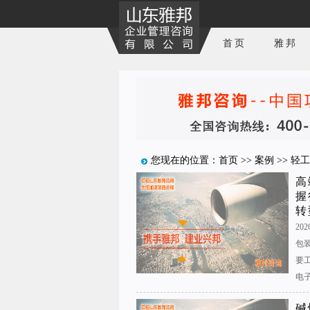
首页
雅邦
您现在的位置：
首页
>>
案例
>>
轻工
高
握
转
202
包
要
电
碱