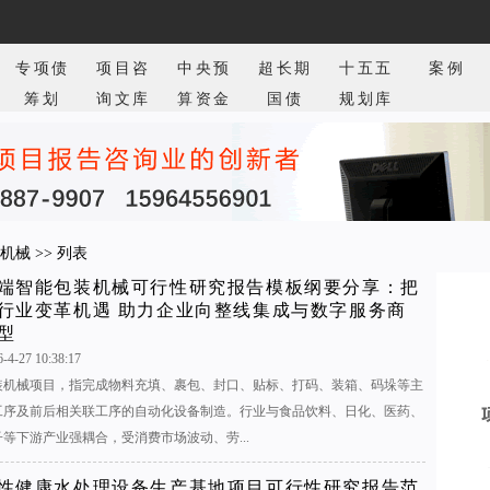
专项债
项目咨
中央预
超长期
十五五
案例
筹划
询文库
算资金
国债
规划库
机械
>> 列表
端智能包装机械可行性研究报告模板纲要分享：把
行业变革机遇 助力企业向整线集成与数字服务商
型
6-4-27 10:38:17
装机械项目，指完成物料充填、裹包、封口、贴标、打码、装箱、码垛等主
工序及前后相关联工序的自动化设备制造。行业与食品饮料、日化、医药、
子等下游产业强耦合，受消费市场波动、劳...
性健康水处理设备生产基地项目可行性研究报告范