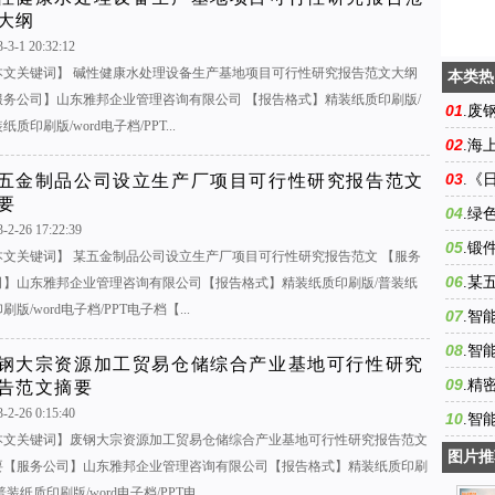
大纲
-3-1 20:32:12
本文关键词】 碱性健康水处理设备生产基地项目可行性研究报告范文大纲
本类热
服务公司】山东雅邦企业管理咨询有限公司 【报告格式】精装纸质印刷版/
01
.
废
纸质印刷版/word电子档/PPT...
基地可
02
.
海
可行性
03
五金制品公司设立生产厂项目可行性研究报告范文
.
《
要
指导意
04
.
绿
3-2-26 17:22:39
地建设
05
.
锻
本文关键词】 某五金制品公司设立生产厂项目可行性研究报告范文 【服务
模板范
06
.
某
司】山东雅邦企业管理咨询有限公司【报告格式】精装纸质印刷版/普装纸
刷版/word电子档/PPT电子档【...
性研究
07
.
智
报告范
08
.
智
钢大宗资源加工贸易仓储综合产业基地可行性研究
研究报
09
.
精
告范文摘要
-2-26 0:15:40
究报告
10
.
智
本文关键词】废钢大宗资源加工贸易仓储综合产业基地可行性研究报告范文
研究报
图片推
要【服务公司】山东雅邦企业管理咨询有限公司【报告格式】精装纸质印刷
普装纸质印刷版/word电子档/PPT电...