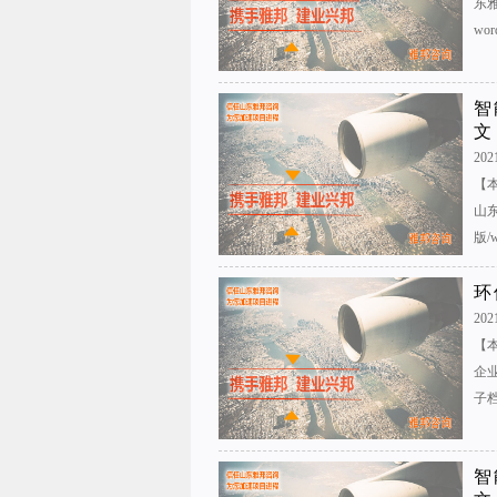
东
wo
智
文
202
【
山
版/
环
202
【
企
子档
智