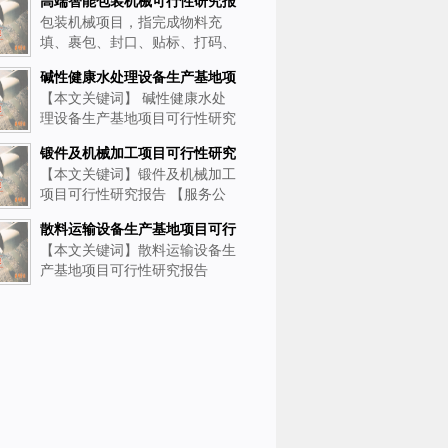
高端智能包装机械可行性研究报
包装机械项目，指完成物料充
告模板纲要分享：把握行业变革
填、裹包、封口、贴标、打码、
机遇 助力企业向整线集成与数
装箱、码垛等主要工序及前后相
字服务商转型
碱性健康水处理设备生产基地项
关联工序的自动化设备制造。行
【本文关键词】 碱性健康水处
目可行性研究报告范文大纲
业与食品饮料、日化、医药、电
理设备生产基地项目可行性研究
子等下游产业强耦合，受消费市
报告范文大纲 【服务公司】山
场波动、劳动力成本及环保法规
锻件及机械加工项目可行性研究
东雅邦企业管理咨询有限公司
影
【本文关键词】锻件及机械加工
报告模板范文
【报告格式】精装纸质印刷版/
项目可行性研究报告 【服务公
普装纸质印刷版/word电子档/PP
司】山东雅邦企业管理咨询有限
T电子档 【编制费用】
散料运输设备生产基地项目可行
公司 【报告格式】精装纸质印
【本文关键词】散料运输设备生
性研究报告模板范文
刷版/普装纸质印刷版/word电子
产基地项目可行性研究报告
档/PPT电子档 【交付形式】EM
【服务公司】山东雅邦企业管理
S特快专递/电子邮
咨询有限公司 【报告格式】精
装纸质印刷版/普装纸质印刷版/
word电子档/PPT电子档 【交付
形式】EMS特快专递/