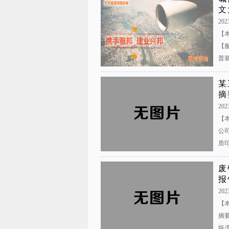
文
2023
【
【
普装
某
摘
202
【
公
质印
废
报
2023
【
摘
版/