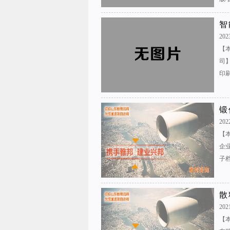
智
2023
【
司
印刷
锻
2022
【
企
子档
散
202
【