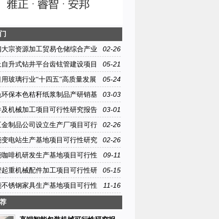
门
02-26
钢大宗资源加工贸易仓储综合产业
行性研究报告范文摘要
05-21
上自升式钻井平台齿铉管建设项目
研究报告模板范文
05-24
日用玻璃行业“十四五”高质量发展
见》发布
03-03
色环保本色秸秆纸浆制品产研销基
项目商业计划书范文
03-01
件及机械加工项目可行性研究报告
文
02-26
五金制品公司设立生产厂项目可行
报告范文摘要
02-26
能变电站生产基地项目可行性研究
文摘要
09-11
能咖啡机研发生产基地项目可行性
告模板范文
05-15
密起重机械配件加工项目可行性研
模板范文
11-16
能不锈钢家具生产基地项目可行性
告模板范文
荐