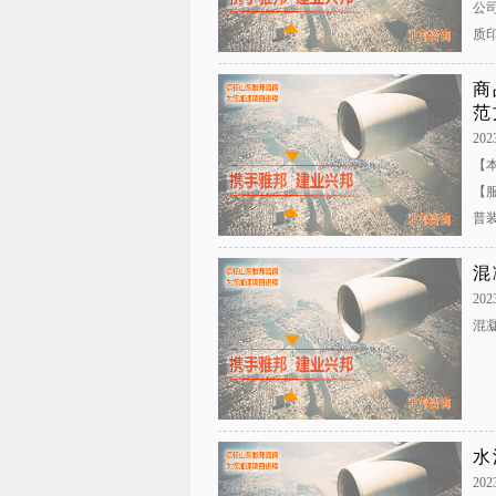
公
质印
商
范
2023
【
【
普装
混
2023
混凝
水
202