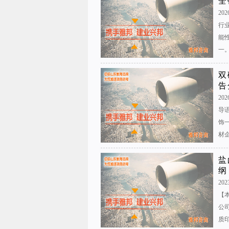
全
202
行业
能
一
双
告
2026
导
饰
材
盐
纲
202
【
公
质印