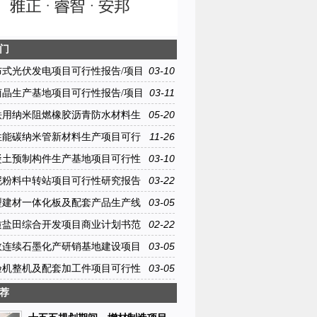
门
03-10
布式光伏发电项目可行性报告/项目
范文大纲
03-11
卤晶生产基地项目可行性报告/项目
范文大纲
05-20
铁用纳米阻燃橡胶沥青防水材料生
可行性研究报告模板范文
11-26
性能碳纳米管新材料生产项目可行
报告模板范文
03-10
凝土预制构件生产基地项目可行性
项目建议书范文大纲
03-22
泥粉料中转站项目可行性研究报告
文
03-05
型建材一体化板及配套产品生产线
目可行性研究报告范文
02-22
质盐田综合开发项目商业计划书范
03-05
效连续石墨化产研销基地建设项目
研究报告范文
03-05
验机整机及配套加工件项目可行性
告范文
荐