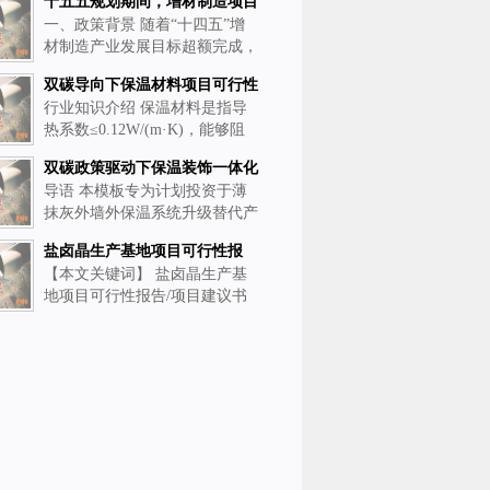
十五五规划期间，增材制造项目
一、政策背景 随着“十四五”增
投资筹划指南：立项、融资与补
材制造产业发展目标超额完成，
贴申请一站式解读
2025年作为“十五五”开局之年，
双碳导向下保温材料项目可行性
国家层面接连出台多项支持政策
行业知识介绍 保温材料是指导
研究报告模板：覆盖全链条论
锚定增材制造产业高质量发展。
热系数≤0.12W/(m·K)，能够阻
证，助力立项补贴与产业升级
《增材制造产业高质量发展三年
滞热量传递的功能性建材，是支
行动计划（2025-2
双碳政策驱动下保温装饰一体化
撑建筑节能、工业节能、新能源
导语 本模板专为计划投资于薄
板项目可行性研究报告分享：技
领域降本增效的核心材料之一。
抹灰外墙外保温系统升级替代产
术壁垒、成本优势与全链条能力
其核心价值在于通过降低冷热介
品——保温装饰一体化板（亦
质的能量损耗，实现全
构建指南
盐卤晶生产基地项目可行性报
称“保温装饰板”、“节能装饰
【本文关键词】 盐卤晶生产基
告/项目建议书范文大纲
板”）研发、生产与施工项目的
地项目可行性报告/项目建议书
建材企业、建筑科技公司及产业
范文大纲 【服务公司】山东雅
投资者设计。 当您需要对一个
邦企业管理咨询有限公司【报告
深
格式】精装纸质印刷版/普装纸
质印刷版/word电子档/PPT电子
档【编制费用】编制