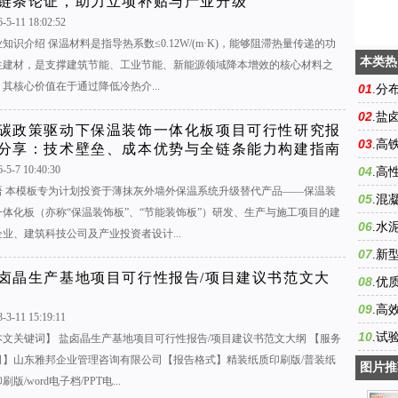
链条论证，助力立项补贴与产业升级
6-5-11 18:02:52
知识介绍 保温材料是指导热系数≤0.12W/(m·K)，能够阻滞热量传递的功
本类热
性建材，是支撑建筑节能、工业节能、新能源领域降本增效的核心材料之
。其核心价值在于通过降低冷热介...
01
.
分
建议书
02
.
盐
碳政策驱动下保温装饰一体化板项目可行性研究报
建议书
03
.
高
分享：技术壁垒、成本优势与全链条能力构建指南
-5-7 10:40:30
产项目
04
.
高
语 本模板专为计划投资于薄抹灰外墙外保温系统升级替代产品——保温装
性研究
05
.
混
一体化板（亦称“保温装饰板”、“节能装饰板”）研发、生产与施工项目的建
报告/
06
.
水
企业、建筑科技公司及产业投资者设计...
模板范
07
.
新
卤晶生产基地项目可行性报告/项目建议书范文大
建设项
08
.
优
文
09
.
高
3-3-11 15:19:11
可行性
10
.
试
本文关键词】 盐卤晶生产基地项目可行性报告/项目建议书范文大纲 【服务
司】山东雅邦企业管理咨询有限公司【报告格式】精装纸质印刷版/普装纸
研究报
图片推
刷版/word电子档/PPT电...