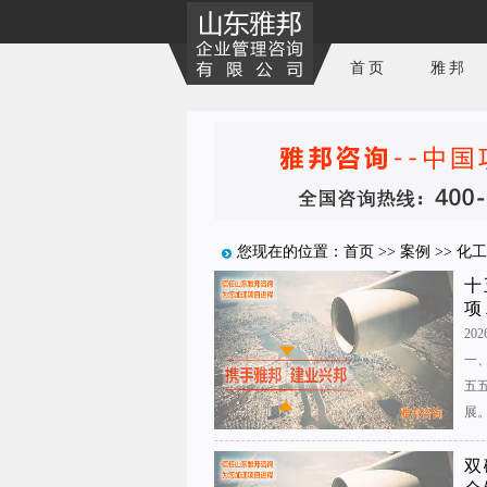
首页
雅邦
您现在的位置：
首页
>>
案例
>>
化工
十
项
2026
一
五
展
双