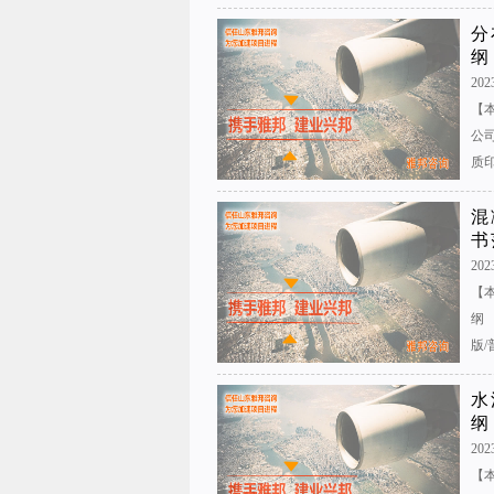
分
纲
202
【
公
质印
混
书
202
【
纲
版/
水
纲
2023
【