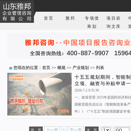
首页
雅邦
专项债
项目咨
筹划
询文库
您现在的位置：
首页
>>
概规
>>
产业规划
>> 列表
十五五规划期间，智能
立项、融资与补贴申请
2026-7-2 9:35:39
一、政策背景 2025年是国民经济
国家层面先后出台《智能制造装备产业高
年）》《“十五五”制造强国建设专项..
首 页
上一页
1
下一页
末 页