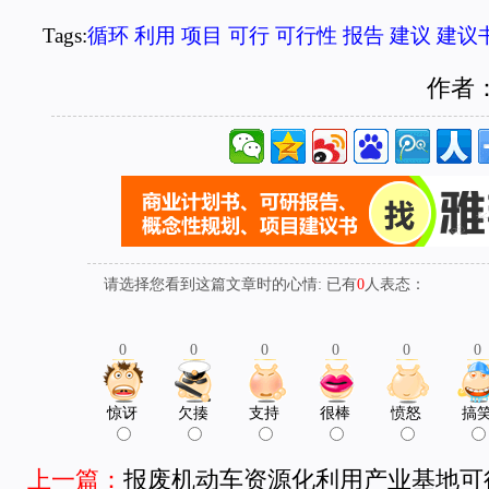
Tags:
循环
利用
项目
可行
可行性
报告
建议
建议
作者
请选择您看到这篇文章时的心情: 已有
0
人表态：
0
0
0
0
0
0
惊讶
欠揍
支持
很棒
愤怒
搞
上一篇：
报废机动车资源化利用产业基地可